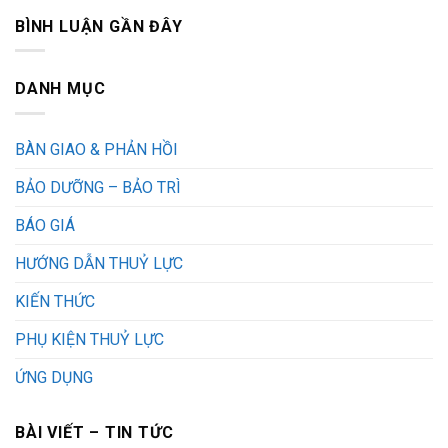
BÌNH LUẬN GẦN ĐÂY
DANH MỤC
BÀN GIAO & PHẢN HỒI
BẢO DƯỠNG – BẢO TRÌ
BÁO GIÁ
HƯỚNG DẪN THUỶ LỰC
KIẾN THỨC
PHỤ KIỆN THUỶ LỰC
ỨNG DỤNG
BÀI VIẾT – TIN TỨC