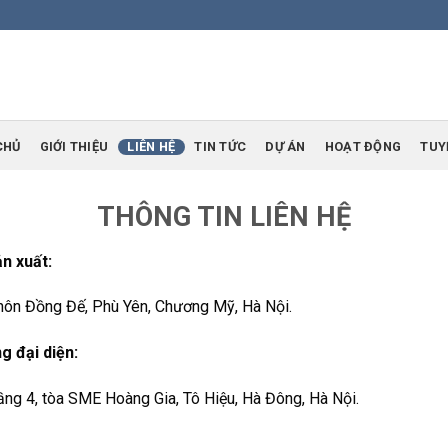
CHỦ
GIỚI THIỆU
LIÊN HỆ
TIN TỨC
DỰ ÁN
HOẠT ĐỘNG
TUY
THÔNG TIN LIÊN HỆ
n xuất:
Thôn Đồng Đế, Phù Yên, Chương Mỹ, Hà Nội.
g đại diện:
Tầng 4, tòa SME Hoàng Gia, Tô Hiệu, Hà Đông, Hà Nội.