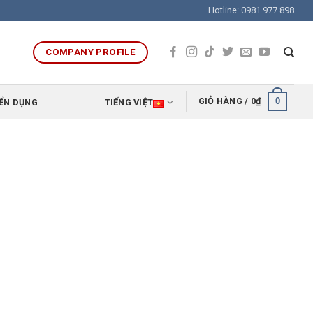
Hotline: 0981.977.898
COMPANY PROFILE
0
GIỎ HÀNG /
0
₫
ỂN DỤNG
TIẾNG VIỆT