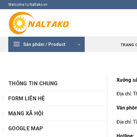
Skip
Welcome to Naltako.vn
to
content
Sản phẩm / Product
TRANG 
Xưởng sả
THÔNG TIN CHUNG
Địa chỉ: 
FORM LIÊN HỆ
Văn phòn
MẠNG XÃ HỘI
Địa chỉ: 
GOOGLE MAP
Hotline: