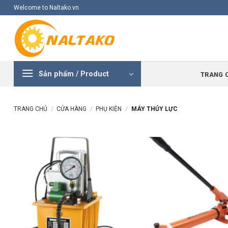
Skip
Welcome to Naltako.vn
to
content
Sản phẩm / Product
TRANG 
TRANG CHỦ
/
CỬA HÀNG
/
PHỤ KIỆN
/
MÁY THỦY LỰC