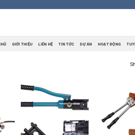
CHỦ
GIỚI THIỆU
LIÊN HỆ
TIN TỨC
DỰ ÁN
HOẠT ĐỘNG
TUY
Sh