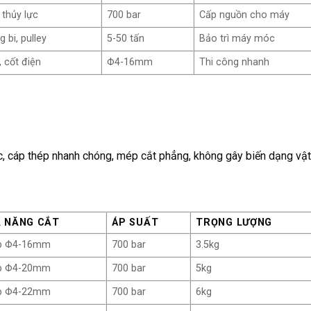
 thủy lực
700 bar
Cấp nguồn cho máy
 bi, pulley
5-50 tấn
Bảo trì máy móc
, cốt điện
Φ4-16mm
Thi công nhanh
c, cáp thép nhanh chóng, mép cắt phẳng, không gây biến dạng vật 
 NĂNG CẮT
ÁP SUẤT
TRỌNG LƯỢNG
p Φ4-16mm
700 bar
3.5kg
p Φ4-20mm
700 bar
5kg
p Φ4-22mm
700 bar
6kg