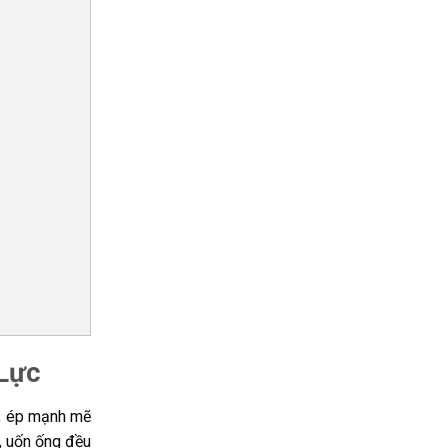
 Lực
n, ép mạnh mẽ
c, uốn ống đều