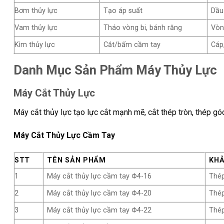
Bơm thủy lực
Tạo áp suất
Dầu
Vam thủy lực
Tháo vòng bi, bánh răng
Vòng
Kìm thủy lực
Cắt/bấm cầm tay
Cáp
Danh Mục Sản Phẩm Máy Thủy Lực
Máy Cắt Thủy Lực
Máy cắt thủy lực tạo lực cắt mạnh mẽ, cắt thép tròn, thép gó
Máy Cắt Thủy Lực Cầm Tay
STT
TÊN SẢN PHẨM
KHẢ
1
Máy cắt thủy lực cầm tay Φ4-16
Thé
2
Máy cắt thủy lực cầm tay Φ4-20
Thé
3
Máy cắt thủy lực cầm tay Φ4-22
Thé