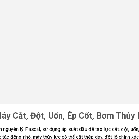
y Cắt, Đột, Uốn, Ép Cốt, Bơm Thủy
n nguyên lý Pascal, sử dụng áp suất dầu để tạo lực cắt, đột, uố
c tác động nhỏ, máy thủy lực có thể cắt thép dày, đột lỗ chính xá