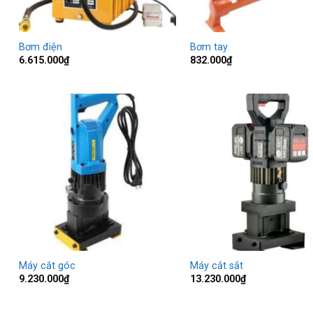
Bơm điện
Bơm tay
6.615.000
₫
832.000
₫
Máy cắt góc
Máy cắt sắt
9.230.000
₫
13.230.000
₫