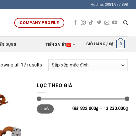
Hotline: 0981.977.898
COMPANY PROFILE
0
GIỎ HÀNG /
0
₫
ỂN DỤNG
TIẾNG VIỆT
owing all 17 results
LỌC THEO GIÁ
Giá
Giá
Giá:
832.000₫
—
13.230.000₫
LỌC
tối
tối
thiểu
đa