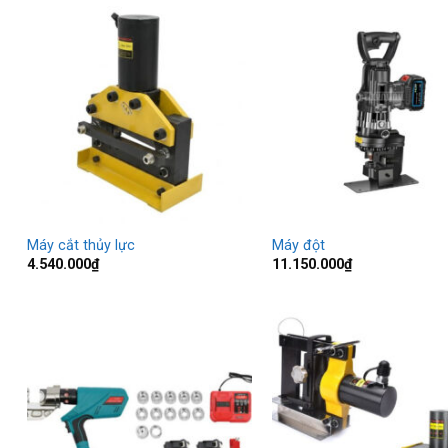
Máy cắt thủy lực
Máy đột
4.540.000
₫
11.150.000
₫