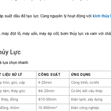
 áp suất dầu để tạo lực. Cùng nguyên lý hoạt động với
kích thủy 
máy đột lỗ, máy uốn, máy ép cốt, bơm thủy lực và vam với chấ
hủy Lực
à lựa chọn nhanh:
 LIỆU XỬ LÝ
CÔNG SUẤT
ỨNG DỤNG
p tròn, góc, cáp
4-25mm
Công trình, cơ khí
p tấm, thép góc
Φ6-25mm
Cơ khí, kết cấu thép
 thép, đồng
Φ10-50mm
Điện lạnh, xây dựng
 đồng, nhôm
10-400mm²
Điện công nghiệp