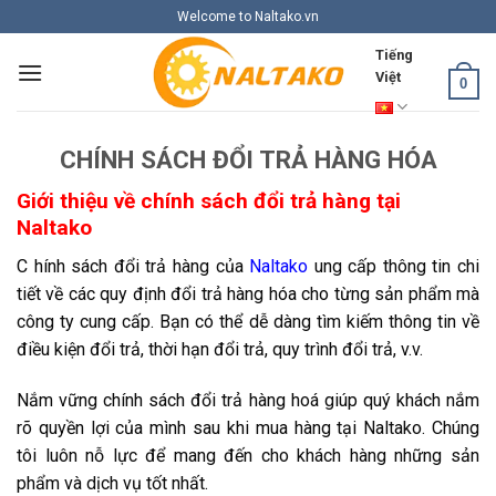
Skip
Welcome to Naltako.vn
to
Tiếng
content
Việt
0
CHÍNH SÁCH ĐỔI TRẢ HÀNG HÓA
Giới thiệu về chính sách đổi trả hàng tại
Naltako
C hính sách đổi trả hàng của
Naltako
ung cấp thông tin chi
tiết về các quy định đổi trả hàng hóa cho từng sản phẩm mà
công ty cung cấp. Bạn có thể dễ dàng tìm kiếm thông tin về
điều kiện đổi trả, thời hạn đổi trả, quy trình đổi trả, v.v.
Nắm vững chính sách đổi trả hàng hoá giúp quý khách nắm
rõ quyền lợi của mình sau khi mua hàng tại Naltako. Chúng
tôi luôn nỗ lực để mang đến cho khách hàng những sản
phẩm và dịch vụ tốt nhất.