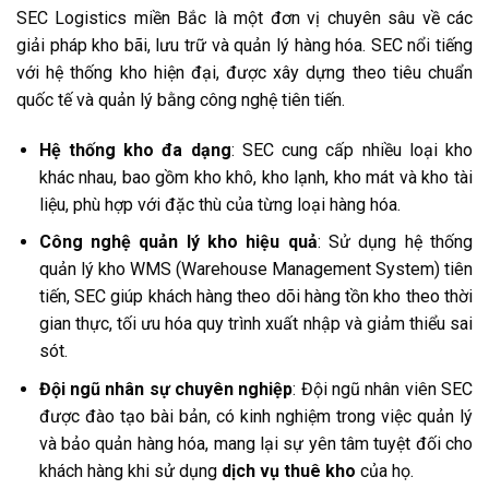
SEC Logistics miền Bắc là một đơn vị chuyên sâu về các
giải pháp kho bãi, lưu trữ và quản lý hàng hóa. SEC nổi tiếng
với hệ thống kho hiện đại, được xây dựng theo tiêu chuẩn
quốc tế và quản lý bằng công nghệ tiên tiến.
Hệ thống kho đa dạng
: SEC cung cấp nhiều loại kho
khác nhau, bao gồm kho khô, kho lạnh, kho mát và kho tài
liệu, phù hợp với đặc thù của từng loại hàng hóa.
Công nghệ quản lý kho hiệu quả
: Sử dụng hệ thống
quản lý kho WMS (Warehouse Management System) tiên
tiến, SEC giúp khách hàng theo dõi hàng tồn kho theo thời
gian thực, tối ưu hóa quy trình xuất nhập và giảm thiểu sai
sót.
Đội ngũ nhân sự chuyên nghiệp
: Đội ngũ nhân viên SEC
được đào tạo bài bản, có kinh nghiệm trong việc quản lý
và bảo quản hàng hóa, mang lại sự yên tâm tuyệt đối cho
khách hàng khi sử dụng
dịch vụ thuê kho
của họ.