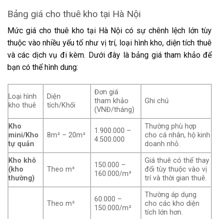
Bảng giá cho thuê kho tại Hà Nội
Mức giá cho thuê kho tại Hà Nội có sự chênh lệch lớn tùy
thuộc vào nhiều yếu tố như vị trí, loại hình kho, diện tích thuê
và các dịch vụ đi kèm. Dưới đây là bảng giá tham khảo để
bạn có thể hình dung:
Đơn giá
Loại hình
Diện
tham khảo
Ghi chú
kho thuê
tích/Khối
(VNĐ/tháng)
Kho
Thường phù hợp
1.900.000 –
mini/Kho
8m² – 20m²
cho cá nhân, hộ kinh
4.500.000
tự quản
doanh nhỏ.
Kho khô
Giá thuê có thể thay
150.000 –
(kho
Theo m³
đổi tùy thuộc vào vị
160.000/m³
thường)
trí và thời gian thuê.
Thường áp dụng
60.000 –
Theo m²
cho các kho diện
150.000/m²
tích lớn hơn.