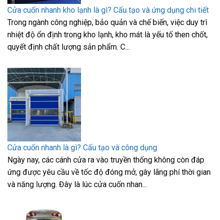
Cửa cuốn nhanh kho lạnh là gì? Cấu tạo và ứng dụng chi tiết
Trong ngành công nghiệp, bảo quản và chế biến, việc duy trì
nhiệt độ ổn định trong kho lạnh, kho mát là yếu tố then chốt,
quyết định chất lượng sản phẩm. C...
Cửa cuốn nhanh là gì? Cấu tạo và công dụng
Ngày nay, các cánh cửa ra vào truyền thống không còn đáp
ứng được yêu cầu về tốc độ đóng mở, gây lãng phí thời gian
và năng lượng. Đây là lúc cửa cuốn nhan...