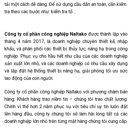
tải một cách dễ dàng. Để sử dụng cầu dẫn an toàn, cần kiểm
tra theo các bước như: kiểm tra tổ...
Công ty cổ phần công nghiệp Naltako
được thành lập vào
tháng 4 năm 2017, là doanh nghiệp chuyên thiết kế, nhập
khẩu, và phân phối các thiết bị thủy lực, nâng hạ trong công
nghiệp. Phục vụ cho hầu hết nhu cầu của các doanh nghiệp
sản xuất lớn nhỏ, và các doanh nghiệp có nhu cầu xây dựng
và lắp đặt hệ thống thiết bị nâng hạ, giải phóng tối ưu sức
lao động của con người.
Công ty cổ phần công nghiệp Naltako với phương châm bán
hàng: Khách hàng trao niềm tin – chúng tôi trao chất lượng.
Chính vì thế hơn 2 năm phục vụ với tiêu chí uy tín luôn đặt
lên hàng đầu, công ty chúng tôi sẽ làm hài lòng tất cả các
doanh nghiệp lớn nhỏ trên từng mặt hàng chúng tôi cung cấp.