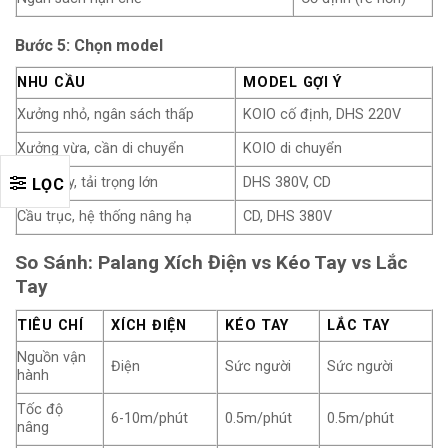
Bước 5: Chọn model
NHU CẦU
MODEL GỢI Ý
Xưởng nhỏ, ngân sách thấp
KOIO cố định, DHS 220V
Xưởng vừa, cần di chuyển
KOIO di chuyển
Nhà máy, tải trọng lớn
DHS 380V, CD
LỌC
Cầu trục, hệ thống nâng hạ
CD, DHS 380V
So Sánh: Palang Xích Điện vs Kéo Tay vs Lắc
Tay
TIÊU CHÍ
XÍCH ĐIỆN
KÉO TAY
LẮC TAY
Nguồn vận
Điện
Sức người
Sức người
hành
Tốc độ
6-10m/phút
0.5m/phút
0.5m/phút
nâng