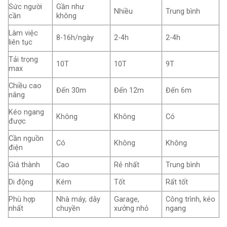
Sức người
Gần như
Nhiều
Trung bình
cần
không
Làm việc
8-16h/ngày
2-4h
2-4h
liên tục
Tải trọng
10T
10T
9T
max
Chiều cao
Đến 30m
Đến 12m
Đến 6m
nâng
Kéo ngang
Không
Không
Có
được
Cần nguồn
Có
Không
Không
điện
Giá thành
Cao
Rẻ nhất
Trung bình
Di động
Kém
Tốt
Rất tốt
Phù hợp
Nhà máy, dây
Garage,
Công trình, kéo
nhất
chuyền
xưởng nhỏ
ngang