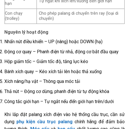
Tự ngắt khi xích lên/xuống đến giới hạn
hạn
Con chạy
Cho phép palang di chuyển trên ray (loại di
(trolley)
chuyển)
Nguyên lý hoạt động
Nhấn nút điều khiển – UP (nâng) hoặc DOWN (hạ)
Động cơ quay – Phanh điện từ nhả, động cơ bắt đầu quay
Hộp giảm tốc – Giảm tốc độ, tăng lực kéo
Bánh xích quay – Kéo xích tải lên hoặc thả xuống
Xích nâng/hạ vật – Thông qua móc tải
Thả nút – Động cơ dừng, phanh điện từ tự động khóa
Công tắc giới hạn – Tự ngắt nếu đến giới hạn trên/dưới
Khi lắp đặt palang xích điện vào hệ thống cầu trục, cần sử
dụng
phụ kiện cầu trục palang
chính hãng để đảm bảo
tương thích.
Móc cẩu
và
kẹp cẩu
chất lượng cao cũng là