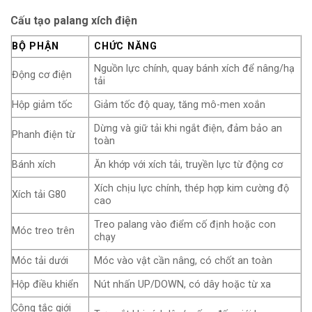
Cấu tạo palang xích điện
BỘ PHẬN
CHỨC NĂNG
Nguồn lực chính, quay bánh xích để nâng/hạ
Động cơ điện
tải
Hộp giảm tốc
Giảm tốc độ quay, tăng mô-men xoắn
Dừng và giữ tải khi ngắt điện, đảm bảo an
Phanh điện từ
toàn
Bánh xích
Ăn khớp với xích tải, truyền lực từ động cơ
Xích chịu lực chính, thép hợp kim cường độ
Xích tải G80
cao
Treo palang vào điểm cố định hoặc con
Móc treo trên
chạy
Móc tải dưới
Móc vào vật cần nâng, có chốt an toàn
Hộp điều khiển
Nút nhấn UP/DOWN, có dây hoặc từ xa
Công tắc giới