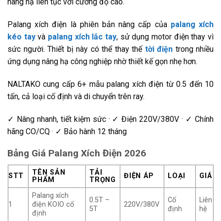
nâng hạ liên tục với cường độ cao.
Palang xích điện là phiên bản nâng cấp của
palang xích
kéo tay
và
palang xích lắc tay
, sử dụng motor điện thay vì
sức người. Thiết bị này có thể thay thế
tời điện
trong nhiều
ứng dụng nâng hạ công nghiệp nhờ thiết kế gọn nhẹ hơn.
NALTAKO cung cấp 6+ mẫu palang xích điện từ 0.5 đến 10
tấn, cả loại cố định và di chuyển trên ray.
✓ Nâng nhanh, tiết kiệm sức · ✓ Điện 220V/380V · ✓ Chính
hãng CO/CQ · ✓ Bảo hành 12 tháng
Bảng Giá Palang Xích Điện 2026
TÊN SẢN
TẢI
STT
ĐIỆN ÁP
LOẠI
GIÁ
PHẨM
TRỌNG
Palang xích
0.5T –
Cố
Liên
1
điện KOIO cố
220V/380V
5T
định
hệ
định