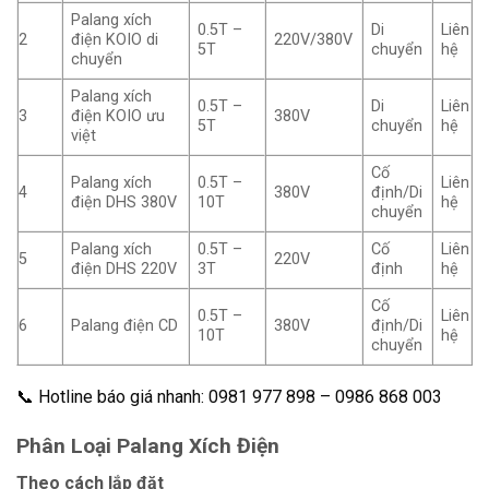
Palang xích
0.5T –
Di
Liên
2
điện KOIO di
220V/380V
5T
chuyển
hệ
chuyển
Palang xích
0.5T –
Di
Liên
3
điện KOIO ưu
380V
5T
chuyển
hệ
việt
Cố
Palang xích
0.5T –
Liên
4
380V
định/Di
điện DHS 380V
10T
hệ
chuyển
Palang xích
0.5T –
Cố
Liên
5
220V
điện DHS 220V
3T
định
hệ
Cố
0.5T –
Liên
6
Palang điện CD
380V
định/Di
10T
hệ
chuyển
📞 Hotline báo giá nhanh: 0981 977 898 – 0986 868 003
Phân Loại Palang Xích Điện
Theo cách lắp đặt