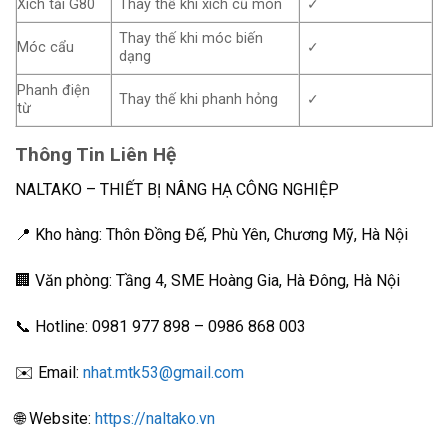
Xích tải G80
Thay thế khi xích cũ mòn
✓
Thay thế khi móc biến
Móc cẩu
✓
dạng
Phanh điện
Thay thế khi phanh hỏng
✓
từ
Thông Tin Liên Hệ
NALTAKO – THIẾT BỊ NÂNG HẠ CÔNG NGHIỆP
📍 Kho hàng: Thôn Đồng Đế, Phù Yên, Chương Mỹ, Hà Nội
🏢 Văn phòng: Tầng 4, SME Hoàng Gia, Hà Đông, Hà Nội
📞 Hotline: 0981 977 898 – 0986 868 003
✉️ Email:
nhat.mtk53@gmail.com
🌐 Website:
https://naltako.vn