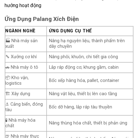
hưởng hoạt động
Ứng Dụng Palang Xích Điện
NGÀNH NGHỀ
ỨNG DỤNG CỤ THỂ
🏭 Nhà máy sản
Nâng hạ nguyên liệu, thành phẩm trên
xuất
dây chuyền
🔧 Xưởng cơ khí
Nâng phôi, khuôn, chi tiết gia công
🚗 Nhà máy ô tô
Lắp ráp động cơ, khung gầm, cabin
📦 Kho vận,
Bốc xếp hàng hóa, pallet, container
logistics
🏗️ Xây dựng
Nâng vật liệu, thiết bị lên cao tầng
⚓ Cảng biển, đóng
Bốc dỡ hàng, lắp ráp tàu thuyền
tàu
🧪 Nhà máy hóa
Nâng thùng hóa chất, thiết bị phản ứng
chất
🍺 Nhà máy thực