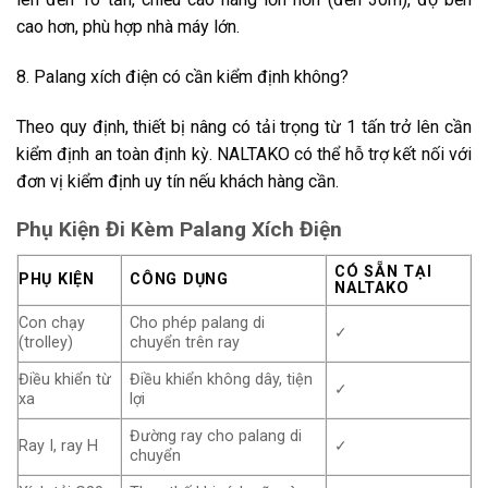
cao hơn, phù hợp nhà máy lớn.
8. Palang xích điện có cần kiểm định không?
Theo quy định, thiết bị nâng có tải trọng từ 1 tấn trở lên cần
kiểm định an toàn định kỳ. NALTAKO có thể hỗ trợ kết nối với
đơn vị kiểm định uy tín nếu khách hàng cần.
Phụ Kiện Đi Kèm Palang Xích Điện
CÓ SẴN TẠI
PHỤ KIỆN
CÔNG DỤNG
NALTAKO
Con chạy
Cho phép palang di
✓
(trolley)
chuyển trên ray
Điều khiển từ
Điều khiển không dây, tiện
✓
xa
lợi
Đường ray cho palang di
Ray I, ray H
✓
chuyển