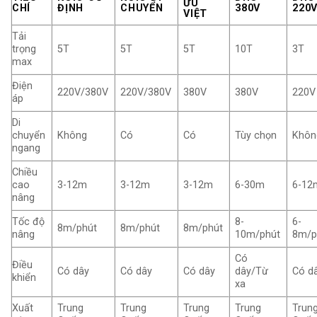
ƯU
CHÍ
ĐỊNH
CHUYỂN
380V
220
VIỆT
Tải
trọng
5T
5T
5T
10T
3T
max
Điện
220V/380V
220V/380V
380V
380V
220V
áp
Di
chuyển
Không
Có
Có
Tùy chọn
Khôn
ngang
Chiều
cao
3-12m
3-12m
3-12m
6-30m
6-12
nâng
Tốc độ
8-
6-
8m/phút
8m/phút
8m/phút
nâng
10m/phút
8m/p
Có
Điều
Có dây
Có dây
Có dây
dây/Từ
Có d
khiển
xa
Xuất
Trung
Trung
Trung
Trung
Trun