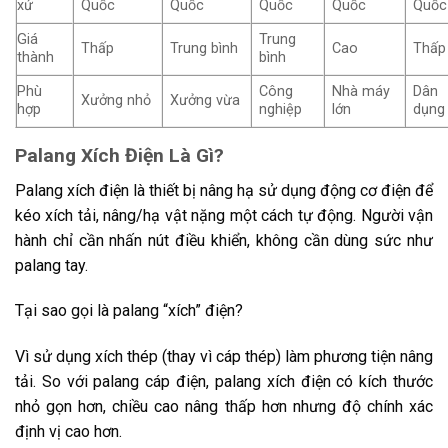
xứ
Quốc
Quốc
Quốc
Quốc
Quốc
Giá
Trung
Thấp
Trung bình
Cao
Thấp
thành
bình
Phù
Công
Nhà máy
Dân
Xưởng nhỏ
Xưởng vừa
hợp
nghiệp
lớn
dụng
Palang Xích Điện Là Gì?
Palang xích điện là thiết bị nâng hạ sử dụng động cơ điện để
kéo xích tải, nâng/hạ vật nặng một cách tự động. Người vận
hành chỉ cần nhấn nút điều khiển, không cần dùng sức như
palang tay.
Tại sao gọi là palang “xích” điện?
Vì sử dụng xích thép (thay vì cáp thép) làm phương tiện nâng
tải. So với palang cáp điện, palang xích điện có kích thước
nhỏ gọn hơn, chiều cao nâng thấp hơn nhưng độ chính xác
định vị cao hơn.