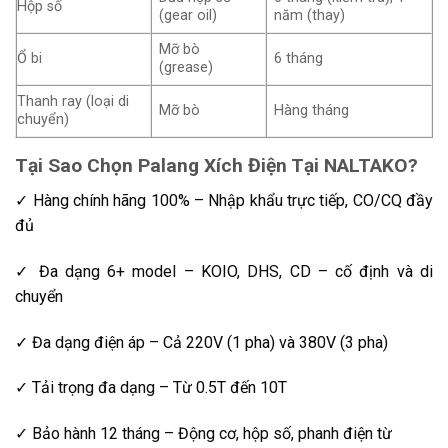
Hộp số
(gear oil)
năm (thay)
Mỡ bò
Ổ bi
6 tháng
(grease)
Thanh ray (loại di
Mỡ bò
Hàng tháng
chuyển)
Tại Sao Chọn Palang Xích Điện Tại NALTAKO?
✓ Hàng chính hãng 100% – Nhập khẩu trực tiếp, CO/CQ đầy
đủ
✓ Đa dạng 6+ model – KOIO, DHS, CD – cố định và di
chuyển
✓ Đa dạng điện áp – Cả 220V (1 pha) và 380V (3 pha)
✓ Tải trọng đa dạng – Từ 0.5T đến 10T
✓ Bảo hành 12 tháng – Động cơ, hộp số, phanh điện từ