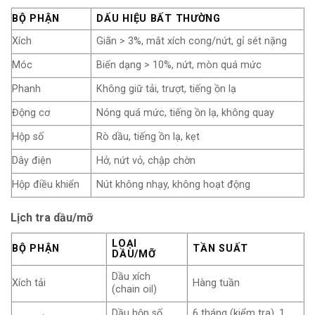
BỘ PHẬN
DẤU HIỆU BẤT THƯỜNG
Xích
Giãn > 3%, mắt xích cong/nứt, gỉ sét nặng
Móc
Biến dạng > 10%, nứt, mòn quá mức
Phanh
Không giữ tải, trượt, tiếng ồn lạ
Động cơ
Nóng quá mức, tiếng ồn lạ, không quay
Hộp số
Rò dầu, tiếng ồn lạ, kẹt
Dây điện
Hở, nứt vỏ, chập chờn
Hộp điều khiển
Nút không nhạy, không hoạt động
Lịch tra dầu/mỡ
LOẠI
BỘ PHẬN
TẦN SUẤT
DẦU/MỠ
Dầu xích
Xích tải
Hàng tuần
(chain oil)
Dầu hộp số
6 tháng (kiểm tra), 1