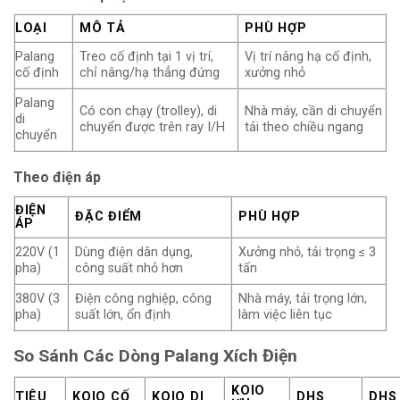
LOẠI
MÔ TẢ
PHÙ HỢP
Palang
Treo cố định tại 1 vị trí,
Vị trí nâng hạ cố định,
cố định
chỉ nâng/hạ thẳng đứng
xưởng nhỏ
Palang
Có con chạy (trolley), di
Nhà máy, cần di chuyển
di
chuyển được trên ray I/H
tải theo chiều ngang
chuyển
Theo điện áp
ĐIỆN
ĐẶC ĐIỂM
PHÙ HỢP
ÁP
220V (1
Dùng điện dân dụng,
Xưởng nhỏ, tải trọng ≤ 3
pha)
công suất nhỏ hơn
tấn
380V (3
Điện công nghiệp, công
Nhà máy, tải trọng lớn,
pha)
suất lớn, ổn định
làm việc liên tục
So Sánh Các Dòng Palang Xích Điện
KOIO
TIÊU
KOIO CỐ
KOIO DI
DHS
DHS