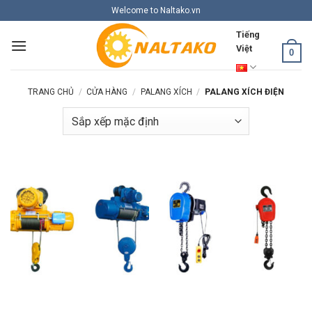
Skip
Welcome to Naltako.vn
to
Tiếng
content
Việt
0
TRANG CHỦ
/
CỬA HÀNG
/
PALANG XÍCH
/
PALANG XÍCH ĐIỆN