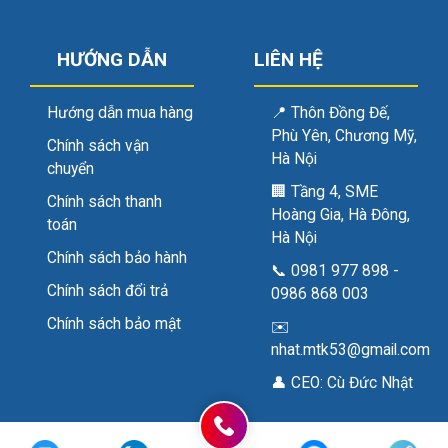
HƯỚNG DẪN
LIÊN HỆ
Hướng dẫn mua hàng
📍
Thôn Đồng Đế,
Phù Yên, Chương Mỹ,
Chính sách vận
Hà Nội
chuyển
🏢
Tầng 4, SME
Chính sách thanh
Hoàng Gia, Hà Đông,
toán
Hà Nội
Chính sách bảo hành
📞
0981 977 898
-
Chính sách đổi trả
0986 868 003
Chính sách bảo mật
✉️
nhat.mtk53@gmail.com
👤 CEO:
Cù Đức Nhật