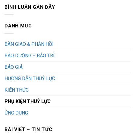
BÌNH LUẬN GẦN ĐÂY
DANH MỤC
BÀN GIAO & PHẢN HỒI
BẢO DƯỠNG – BẢO TRÌ
BÁO GIÁ
HƯỚNG DẪN THUỶ LỰC
KIẾN THỨC
PHỤ KIỆN THUỶ LỰC
ỨNG DỤNG
BÀI VIẾT – TIN TỨC