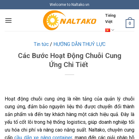
Skip
Welcome to Naltako.vn
to
Tiếng
content
Việt
0
Tin tức
/
HƯỚNG DẪN THUỶ LỰC
Các Bước Hoạt Động Chuỗi Cung
Ứng Chi Tiết
Hoạt động chuỗi cung ứng là nền tảng của quản lý chuỗi
cung ứng, đảm bảo nguyên liệu thô được chuyển đổi thành
sản phẩm và đến tay khách hàng một cách hiệu quả. Đây là
yếu tố cốt lõi trong hệ thống logistics, giúp doanh nghiệp tối
ưu hóa chi phí và nâng cao năng suất. Naltako, chuyên cung
cấp
cầu dẫn xe nâng container
, mang đến các giải pháp hỗ