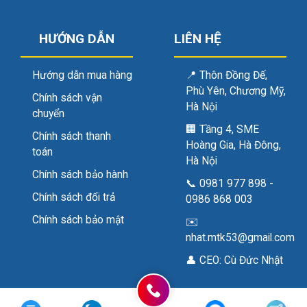
HƯỚNG DẪN
LIÊN HỆ
Hướng dẫn mua hàng
📍
Thôn Đồng Đế,
Phù Yên, Chương Mỹ,
Chính sách vận
Hà Nội
chuyển
🏢
Tầng 4, SME
Chính sách thanh
Hoàng Gia, Hà Đông,
toán
Hà Nội
Chính sách bảo hành
📞
0981 977 898
-
Chính sách đổi trả
0986 868 003
Chính sách bảo mật
✉️
nhat.mtk53@gmail.com
👤 CEO:
Cù Đức Nhật