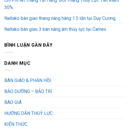
Chi Phí Ẩn Thang Tải Hàng: Đổi Thang Thủy Lực Tiết Kiệm
30%
Naltako bàn giao thang nâng hàng 1.5 tấn tại Duy Cương
Naltako bàn giao 3 bàn nâng âm thủy lực tại Camex
BÌNH LUẬN GẦN ĐÂY
DANH MỤC
BÀN GIAO & PHẢN HỒI
BẢO DƯỠNG – BẢO TRÌ
BÁO GIÁ
HƯỚNG DẪN THUỶ LỰC
KIẾN THỨC