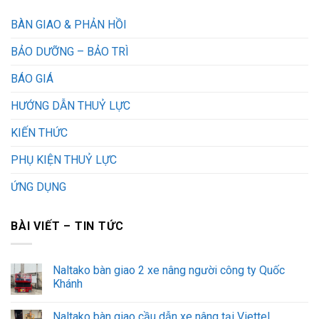
BÀN GIAO & PHẢN HỒI
BẢO DƯỠNG – BẢO TRÌ
BÁO GIÁ
HƯỚNG DẪN THUỶ LỰC
KIẾN THỨC
PHỤ KIỆN THUỶ LỰC
ỨNG DỤNG
BÀI VIẾT – TIN TỨC
Naltako bàn giao 2 xe nâng người công ty Quốc
Khánh
Naltako bàn giao cầu dẫn xe nâng tại Viettel