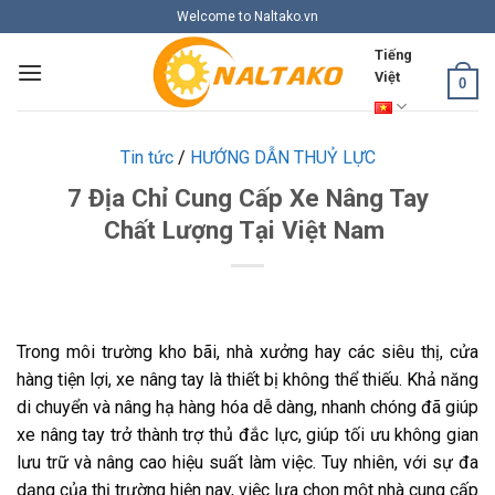
Skip
Welcome to Naltako.vn
to
Tiếng
content
Việt
0
Tin tức
/
HƯỚNG DẪN THUỶ LỰC
7 Địa Chỉ Cung Cấp Xe Nâng Tay
Chất Lượng Tại Việt Nam
Trong môi trường kho bãi, nhà xưởng hay các siêu thị, cửa
hàng tiện lợi, xe nâng tay là thiết bị không thể thiếu. Khả năng
di chuyển và nâng hạ hàng hóa dễ dàng, nhanh chóng đã giúp
xe nâng tay trở thành trợ thủ đắc lực, giúp tối ưu không gian
lưu trữ và nâng cao hiệu suất làm việc. Tuy nhiên, với sự đa
dạng của thị trường hiện nay, việc lựa chọn một nhà cung cấp