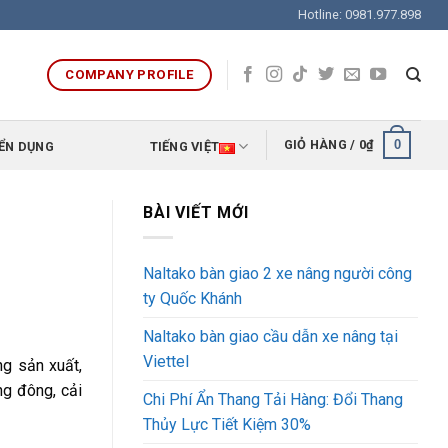
Hotline: 0981.977.898
COMPANY PROFILE
0
GIỎ HÀNG /
0
₫
ỂN DỤNG
TIẾNG VIỆT
BÀI VIẾT MỚI
Naltako bàn giao 2 xe nâng người công
ty Quốc Khánh
Naltako bàn giao cầu dẫn xe nâng tại
Viettel
g sản xuất,
ng đông, cải
Chi Phí Ẩn Thang Tải Hàng: Đổi Thang
Thủy Lực Tiết Kiệm 30%