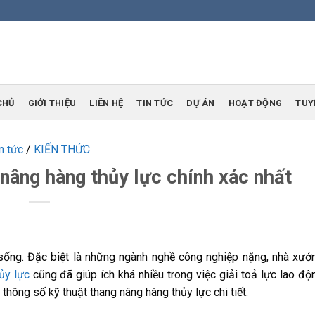
CHỦ
GIỚI THIỆU
LIÊN HỆ
TIN TỨC
DỰ ÁN
HOẠT ĐỘNG
TUY
n tức
/
KIẾN THỨC
nâng hàng thủy lực chính xác nhất
ống. Đặc biệt là những ngành nghề công nghiệp nặng, nhà xưởn
ủy lực
cũng đã giúp ích khá nhiều trong việc giải toả lực lao độ
ề thông số kỹ thuật thang nâng hàng thủy lực chi tiết.