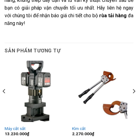
hãng, khung thép dày dặn và tư vấn kỹ thuật chuyên sâu để
bạn có giải pháp vận chuyển tối ưu nhất. Hãy liên hệ ngay
với chúng tôi để nhận báo giá chi tiết cho bộ
rùa tải hàng
đa
năng này!
SẢN PHẨM TƯƠNG TỰ
Máy cắt sắt
Kìm cắt
13.230.000
₫
2.270.000
₫