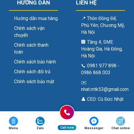
HƯỚNG DẪN
LIÊN HỆ
Hướng dẫn mua hàng
📍
Thôn Đồng Đế,
Phù Yên, Chương Mỹ,
Chính sách vận
Hà Nội
chuyển
🏢
Tầng 4, SME
Chính sách thanh
Hoàng Gia, Hà Đông,
toán
Hà Nội
Chính sách bảo hành
📞
0981 977 898
-
Chính sách đổi trả
0986 868 003
Chính sách bảo mật
✉️
nhat.mtk53@gmail.com
👤 CEO:
Cù Đức Nhật
Copyright 2026 ©
NALTAKO.VN
Call now
Menu
Zalo
Messenger
Chat online