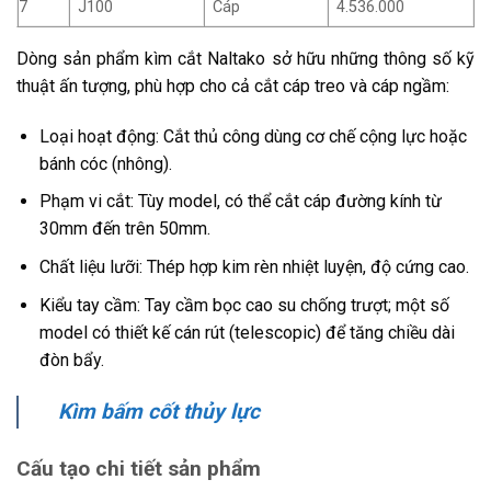
7
J100
Cáp
4.536.000
Dòng sản phẩm kìm cắt Naltako sở hữu những thông số kỹ
thuật ấn tượng, phù hợp cho cả cắt cáp treo và cáp ngầm:
Loại hoạt động: Cắt thủ công dùng cơ chế cộng lực hoặc
bánh cóc (nhông).
Phạm vi cắt: Tùy model, có thể cắt cáp đường kính từ
30mm đến trên 50mm.
Chất liệu lưỡi: Thép hợp kim rèn nhiệt luyện, độ cứng cao.
Kiểu tay cầm: Tay cầm bọc cao su chống trượt; một số
model có thiết kế cán rút (telescopic) để tăng chiều dài
đòn bẩy.
Kìm bấm cốt thủy lực
Cấu tạo chi tiết sản phẩm