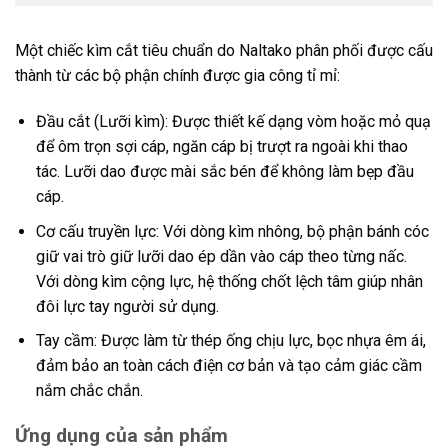
Một chiếc kìm cắt tiêu chuẩn do Naltako phân phối được cấu
thành từ các bộ phận chính được gia công tỉ mỉ:
Đầu cắt (Lưỡi kìm): Được thiết kế dạng vòm hoặc mỏ quạ
để ôm trọn sợi cáp, ngăn cáp bị trượt ra ngoài khi thao
tác. Lưỡi dao được mài sắc bén để không làm bẹp đầu
cáp.
Cơ cấu truyền lực: Với dòng kìm nhông, bộ phận bánh cóc
giữ vai trò giữ lưỡi dao ép dần vào cáp theo từng nấc.
Với dòng kìm cộng lực, hệ thống chốt lệch tâm giúp nhân
đôi lực tay người sử dụng.
Tay cầm: Được làm từ thép ống chịu lực, bọc nhựa êm ái,
đảm bảo an toàn cách điện cơ bản và tạo cảm giác cầm
nắm chắc chắn.
Ứng dụng của sản phẩm