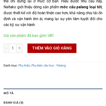
thể chỉ dừng lại ở mức cơ bản. Hiểu được nhu cầu này,
Naltako giới thiệu dòng sản phẩm
móc cẩu palang loại tốt
,
được thiết kế với độ hoàn thiện cao hơn, khả năng chịu tải ổn
định và vận hành êm ái, mang lại sự yên tâm tuyệt đối cho
các kỹ sư vận hành.
Giá sản phẩm đã bao gồm VAT.
Móc cẩu palang loại tốt số lượng
THÊM VÀO GIỎ HÀNG
Danh mục:
Phụ Kiện
,
Phụ kiện cầu trục - Palang
MÔ TẢ
ĐÁNH GIÁ (0)