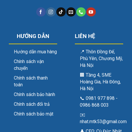
HƯỚNG DẪN
LIÊN HỆ
Hướng dẫn mua hàng
📍
Thôn Đồng Đế,
Phù Yên, Chương Mỹ,
Chính sách vận
Hà Nội
chuyển
🏢
Tầng 4, SME
Chính sách thanh
Hoàng Gia, Hà Đông,
toán
Hà Nội
Chính sách bảo hành
📞
0981 977 898
-
Chính sách đổi trả
0986 868 003
Chính sách bảo mật
✉️
nhat.mtk53@gmail.com
👤 CEO:
Cù Đức Nhật