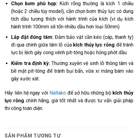
Chọn bơm phù hợp:
Kích rỗng thường là kích 1 chiều
(hoặc 2 chiều tùy model), cần chọn bơm thủy lực có dung
tích dầu tương thích với hành trình của kích (ví dụ kích
hành trình 100mm sẽ tốn nhiều dầu hơn loại 50mm).
Lắp đặt đúng tâm:
Đảm bảo vật cần kéo (cáp, thanh ty)
đi qua chính giữa tâm lỗ của
kích thủy lực rỗng
để tránh
lực bị lệch gây cong vênh pít-tông hoặc hỏng phớt dầu.
Kiểm tra định kỳ:
Thường xuyên vệ sinh lỗ thông tâm và
bề mặt pít-tông để tránh bụi bẩn, vữa xi măng bám vào
gây xước xát.
Hãy liên hệ ngay với
Naltako
để sở hữu những bộ
kích thủy
lực rỗng
chính hãng, giá tốt nhất và được tư vấn giải pháp
thi công toàn diện.
SẢN PHẨM TƯƠNG TỰ