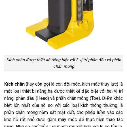
Kích chân được thiết kế riêng biệt với 2 vị trí phần đầu và phần
chân móng
Kích chân
(hay còn gọi là con đội móc, kích móc thủy lực) là
một loại thiết bị nâng hạ được thiết kế đặc biệt với hai vị trí
nâng: phần đầu (Head) và phần chân móng (Toe). Điểm khác
biệt lớn nhất của nó so với các loại kích thông thường là
phần chân móng nằm sát mặt đất, cho phép luồn vào các
khe hở rất nhỏ dưới gầm máy móc để thực hiện thao tác
nâng. Nhờ cơ chế thủy lực mạnh mẽ kết hợp với lò xo hồi vị,