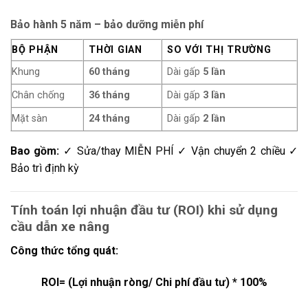
Bảo hành 5 năm – bảo dưỡng miễn phí
BỘ PHẬN
THỜI GIAN
SO VỚI THỊ TRƯỜNG
Khung
60 tháng
Dài gấp
5 lần
Chân chống
36 tháng
Dài gấp
3 lần
Mặt sàn
24 tháng
Dài gấp
2 lần
Bao gồm:
✓ Sửa/thay MIỄN PHÍ ✓ Vận chuyển 2 chiều ✓
Bảo trì định kỳ
Tính toán lợi nhuận đầu tư (ROI) khi sử dụng
cầu dẫn xe nâng
Công thức tổng quát:
ROI= (Lợi nhuận ròng/ Chi phí đầu tư) * 100%