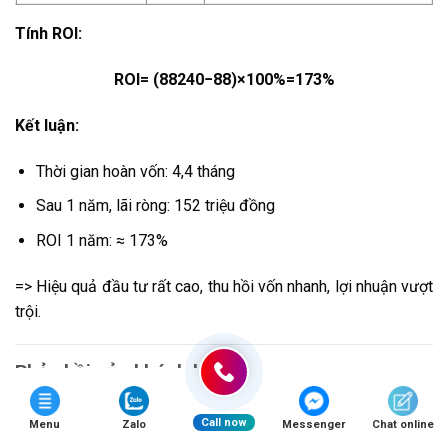
Tính ROI:
ROI= (88240−88​)×100%=173%
Kết luận:
Thời gian hoàn vốn: 4,4 tháng
Sau 1 năm, lãi ròng: 152 triệu đồng
ROI 1 năm: ≈ 173%
=> Hiệu quả đầu tư rất cao, thu hồi vốn nhanh, lợi nhuận vượt
trội.
Phản hồi của khách hàng
Logistics Vân Anh – Hà Nội
Call now
Menu
Zalo
Messenger
Chat online