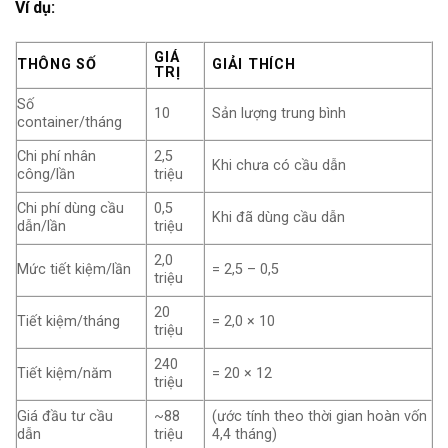
Ví dụ:
GIÁ
THÔNG SỐ
GIẢI THÍCH
TRỊ
Số
10
Sản lượng trung bình
container/tháng
Chi phí nhân
2,5
Khi chưa có cầu dẫn
công/lần
triệu
Chi phí dùng cầu
0,5
Khi đã dùng cầu dẫn
dẫn/lần
triệu
2,0
Mức tiết kiệm/lần
= 2,5 – 0,5
triệu
20
Tiết kiệm/tháng
= 2,0 × 10
triệu
240
Tiết kiệm/năm
= 20 × 12
triệu
Giá đầu tư cầu
~88
(ước tính theo thời gian hoàn vốn
dẫn
triệu
4,4 tháng)