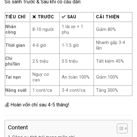
So sánh Trước & Sau khi có cầu dẫn:
TIÊU CHÍ
❌ TRƯỚC
✅ SAU
CẢI THIỆN
Nhân
1 lái xe + 1
8-10 người
Giảm 80%
công
phụ
Nhanh gấp 3-4
Thời gian
4-6 giờ
1-1.5 giờ
lần
Chi
2.5 triệu
0.5 triệu
Tiết kiệm 45%
phí/lần
Nguy cơ
Tai nạn
An toàn 100%
Giảm 100%
cao
Năng suất
1 cont/ca
3-4 cont/ca
Tăng 300%
💰 Hoàn vốn chỉ sau 4-5 tháng!
Content