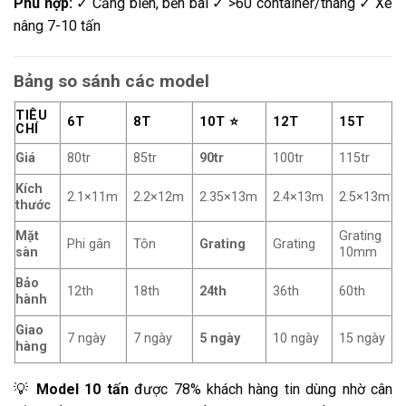
Phù hợp:
✓ Cảng biển, bến bãi ✓ >60 container/tháng ✓ Xe
nâng 7-10 tấn
Bảng so sánh các model
TIÊU
6T
8T
10T ⭐
12T
15T
CHÍ
Giá
80tr
85tr
90tr
100tr
115tr
Kích
2.1×11m
2.2×12m
2.35×13m
2.4×13m
2.5×13m
thước
Mặt
Grating
Phi gân
Tôn
Grating
Grating
sàn
10mm
Bảo
12th
18th
24th
36th
60th
hành
Giao
7 ngày
7 ngày
5 ngày
10 ngày
15 ngày
hàng
💡
Model 10 tấn
được 78% khách hàng tin dùng nhờ cân