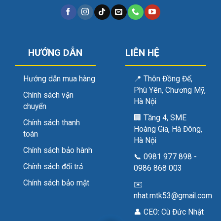
HƯỚNG DẪN
LIÊN HỆ
Hướng dẫn mua hàng
📍
Thôn Đồng Đế,
Phù Yên, Chương Mỹ,
Chính sách vận
Hà Nội
chuyển
🏢
Tầng 4, SME
Chính sách thanh
Hoàng Gia, Hà Đông,
toán
Hà Nội
Chính sách bảo hành
📞
0981 977 898
-
Chính sách đổi trả
0986 868 003
Chính sách bảo mật
✉️
nhat.mtk53@gmail.com
👤 CEO:
Cù Đức Nhật