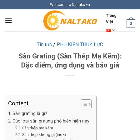
Skip
Welcome to Naltako.vn
to
Tiếng
content
Việt
0
Tin tức
/
PHỤ KIỆN THUỶ LỰC
Sàn Grating (Sàn Thép Mạ Kẽm):
Đặc điểm, ứng dụng và báo giá
Content
Sàn grating là gì?
Các loại sàn grating phổ biến hiện nay
Sàn thép mạ kẽm
Sàn thép không gỉ (inox)