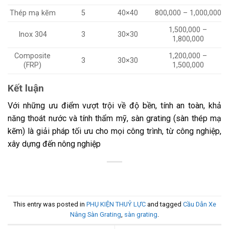
Thép mạ kẽm
5
40×40
800,000 – 1,000,000
1,500,000 –
Inox 304
3
30×30
1,800,000
Composite
1,200,000 –
3
30×30
(FRP)
1,500,000
Kết luận
Với những ưu điểm vượt trội về độ bền, tính an toàn, khả
năng thoát nước và tính thẩm mỹ, sàn grating (sàn thép mạ
kẽm) là giải pháp tối ưu cho mọi công trình, từ công nghiệp,
xây dựng đến nông nghiệp
This entry was posted in
PHỤ KIỆN THUỶ LỰC
and tagged
Cầu Dẫn Xe
Nâng Sàn Grating
,
sàn grating
.