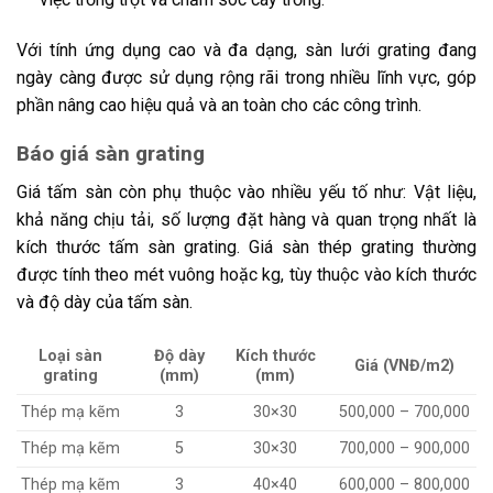
Với tính ứng dụng cao và đa dạng, sàn lưới grating đang
ngày càng được sử dụng rộng rãi trong nhiều lĩnh vực, góp
phần nâng cao hiệu quả và an toàn cho các công trình.
Báo giá sàn grating
Giá tấm sàn còn phụ thuộc vào nhiều yếu tố như: Vật liệu,
khả năng chịu tải, số lượng đặt hàng và quan trọng nhất là
kích thước tấm sàn grating. Giá sàn thép grating thường
được tính theo mét vuông hoặc kg, tùy thuộc vào kích thước
và độ dày của tấm sàn.
Loại sàn
Độ dày
Kích thước
Giá (VNĐ/m2)
grating
(mm)
(mm)
Thép mạ kẽm
3
30×30
500,000 – 700,000
Thép mạ kẽm
5
30×30
700,000 – 900,000
Thép mạ kẽm
3
40×40
600,000 – 800,000