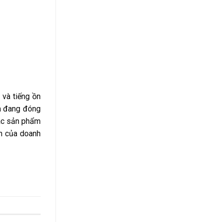
 và tiếng ồn
và đang đóng
các sản phẩm
ển của doanh