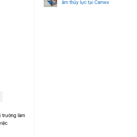
âm thủy lực tại Camex
i trường làm
iệc.