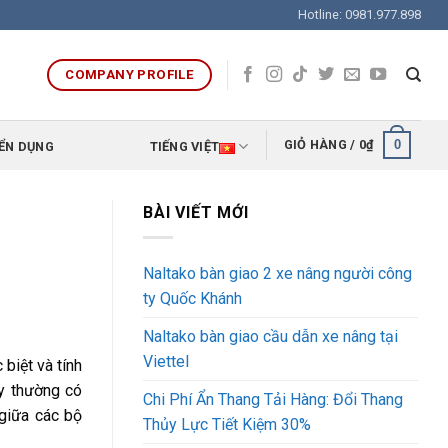
Hotline: 0981.977.898
COMPANY PROFILE
0
GIỎ HÀNG /
0
₫
ỂN DỤNG
TIẾNG VIỆT
BÀI VIẾT MỚI
Naltako bàn giao 2 xe nâng người công
ty Quốc Khánh
Naltako bàn giao cầu dẫn xe nâng tại
Viettel
biệt và tính
y thường có
Chi Phí Ẩn Thang Tải Hàng: Đổi Thang
 giữa các bộ
Thủy Lực Tiết Kiệm 30%