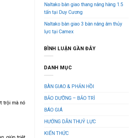
Naltako bàn giao thang nâng hàng 1.5
tấn tại Duy Cương
Naltako bàn giao 3 bàn nâng âm thủy
lực tại Camex
BÌNH LUẬN GẦN ĐÂY
DANH MỤC
BÀN GIAO & PHẢN HỒI
BẢO DƯỠNG – BẢO TRÌ
t trội mà nó
BÁO GIÁ
HƯỚNG DẪN THUỶ LỰC
KIẾN THỨC
, giúp triệt