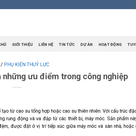
CHỦ
GIỚI THIỆU
LIÊN HỆ
TIN TỨC
DỰ ÁN
HOẠT ĐỘNG
TUY
/
PHỤ KIỆN THUỶ LỰC
à những ưu điểm trong công nghiệp
 tạo từ cao su tổng hợp hoặc cao su thiên nhiên. Với cấu trúc đặc 
ợng rung động và va đập từ các thiết bị, máy móc. Sản phẩm nà
 đệm, được đặt ở vị trí tiếp xúc giữa máy móc và sàn nhà, hoặc