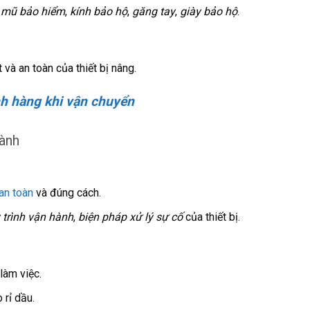
ư
mũ bảo hiểm
,
kính bảo hộ
,
găng tay
,
giày bảo hộ
.
và an toàn của thiết bị nâng.
nh hàng khi vận chuyển
hành
an toàn
và đúng cách.
 trình vận hành
,
biện pháp xử lý sự cố
của thiết bị.
 làm việc.
 rỉ dầu.