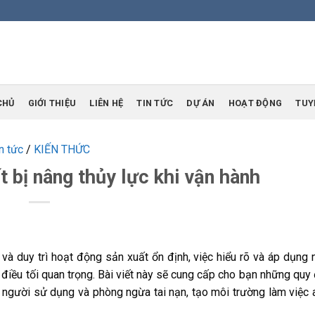
CHỦ
GIỚI THIỆU
LIÊN HỆ
TIN TỨC
DỰ ÁN
HOẠT ĐỘNG
TUY
n tức
/
KIẾN THỨC
t bị nâng thủy lực khi vận hành
à duy trì hoạt động sản xuất ổn định, việc hiểu rõ và áp dụng
là điều tối quan trọng. Bài viết này sẽ cung cấp cho bạn những quy
 người sử dụng và phòng ngừa tai nạn, tạo môi trường làm việc a