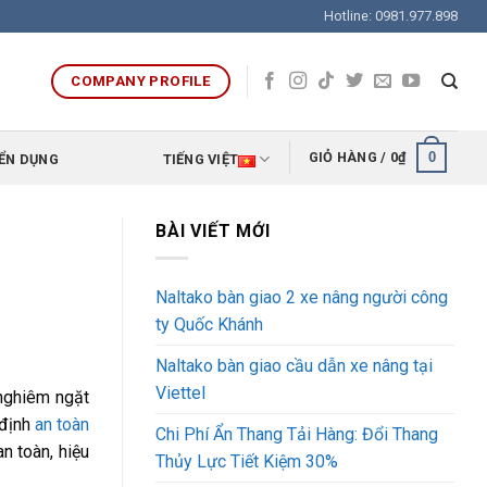
Hotline: 0981.977.898
COMPANY PROFILE
0
GIỎ HÀNG /
0
₫
ỂN DỤNG
TIẾNG VIỆT
BÀI VIẾT MỚI
Naltako bàn giao 2 xe nâng người công
ty Quốc Khánh
Naltako bàn giao cầu dẫn xe nâng tại
Viettel
 nghiêm ngặt
 định
an toàn
Chi Phí Ẩn Thang Tải Hàng: Đổi Thang
n toàn, hiệu
Thủy Lực Tiết Kiệm 30%