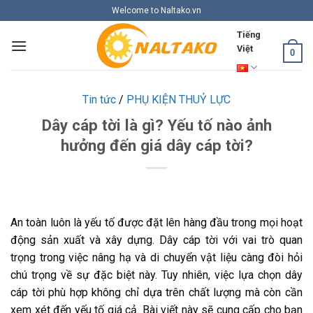
Skip
Welcome to Naltako.vn
to
Tiếng
content
Việt
0
Tin tức
/
PHỤ KIỆN THUỶ LỰC
Dây cáp tời là gì? Yếu tố nào ảnh
hưởng đến giá dây cáp tời?
An toàn luôn là yếu tố được đặt lên hàng đầu trong mọi hoạt
động sản xuất và xây dựng. Dây cáp tời với vai trò quan
trọng trong việc nâng hạ và di chuyển vật liệu càng đòi hỏi
chú trọng về sự đặc biệt này. Tuy nhiên, việc lựa chọn dây
cáp tời phù hợp không chỉ dựa trên chất lượng mà còn cần
xem xét đến yếu tố giá cả. Bài viết này sẽ cung cấp cho bạn