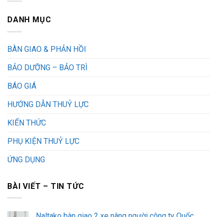
DANH MỤC
BÀN GIAO & PHẢN HỒI
BẢO DƯỠNG – BẢO TRÌ
BÁO GIÁ
HƯỚNG DẪN THUỶ LỰC
KIẾN THỨC
PHỤ KIỆN THUỶ LỰC
ỨNG DỤNG
BÀI VIẾT – TIN TỨC
Naltako bàn giao 2 xe nâng người công ty Quốc