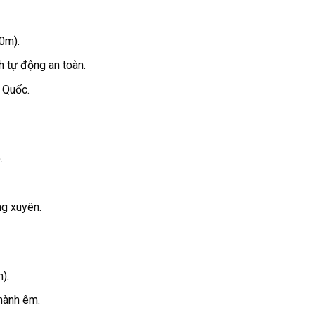
10m).
h tự động an toàn.
 Quốc.
.
ng xuyên.
).
hành êm.