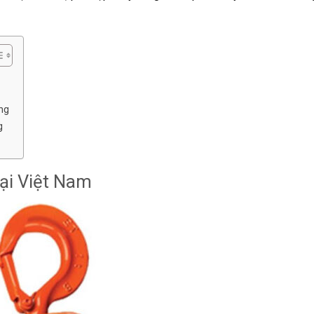
ng
g
ại Việt Nam