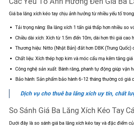
Các Yếu Tố Ảnh Hưởng Đến Giá Ba L
Giá ba lăng xích kéo tay chịu ảnh hưởng từ nhiều yếu tố tron
Tải trọng nâng: Ba lăng xích 1 tấn giá thấp hơn nhiều so vớ
Chiều dài xích: Xích từ 1.5m đến 10m, dài hơn thì giá cao hơn
Thương hiệu: Nitto (Nhật Bản) đắt hơn DBK (Trung Quốc) d
Chất liệu: Xích thép hợp kim và móc cẩu mạ kẽm tăng gi
Công nghệ sản xuất: Bánh răng, phanh tự động giúp vận h
Bảo hành: Sản phẩm bảo hành 6-12 tháng thường có giá c
Dịch vụ cho thuê ba lăng xích uy tín, chất l
So Sánh Giá Ba Lăng Xích Kéo Tay C
Dưới đây là so sánh giá ba lăng xích kéo tay và đặc điểm của