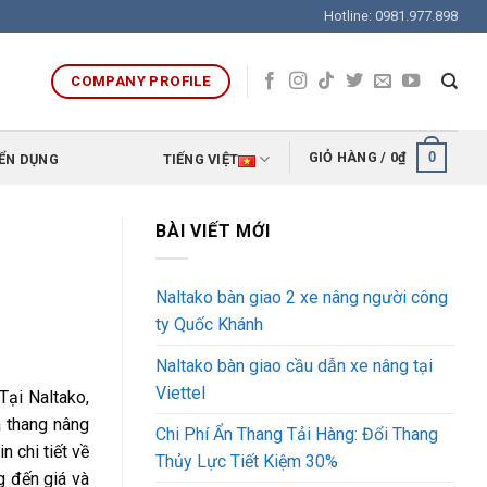
Hotline: 0981.977.898
COMPANY PROFILE
0
GIỎ HÀNG /
0
₫
ỂN DỤNG
TIẾNG VIỆT
BÀI VIẾT MỚI
Naltako bàn giao 2 xe nâng người công
ty Quốc Khánh
Naltako bàn giao cầu dẫn xe nâng tại
Viettel
Tại Naltako,
à thang nâng
Chi Phí Ẩn Thang Tải Hàng: Đổi Thang
n chi tiết về
Thủy Lực Tiết Kiệm 30%
g đến giá và