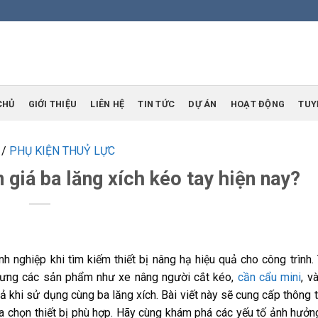
CHỦ
GIỚI THIỆU
LIÊN HỆ
TIN TỨC
DỰ ÁN
HOẠT ĐỘNG
TUY
/
PHỤ KIỆN THUỶ LỰC
 giá ba lăng xích kéo tay hiện nay?
h nghiệp khi tìm kiếm thiết bị nâng hạ hiệu quả cho công trình. 
 nhưng các sản phẩm như xe nâng người cắt kéo,
cần cẩu mini
, v
ả khi sử dụng cùng ba lăng xích. Bài viết này sẽ cung cấp thông ti
lựa chọn thiết bị phù hợp. Hãy cùng khám phá các yếu tố ảnh hưởn