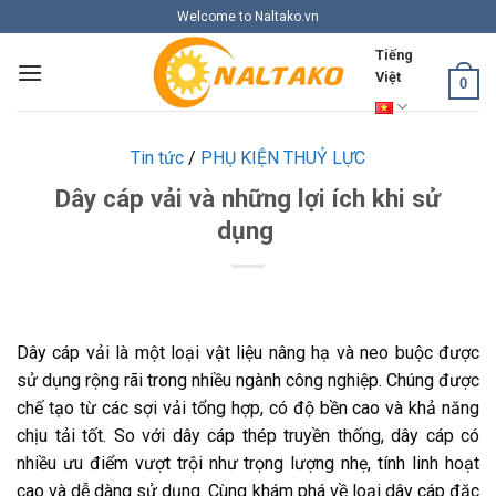
Skip
Welcome to Naltako.vn
to
Tiếng
content
Việt
0
Tin tức
/
PHỤ KIỆN THUỶ LỰC
Dây cáp vải và những lợi ích khi sử
dụng
Dây cáp vải là một loại vật liệu nâng hạ và neo buộc được
sử dụng rộng rãi trong nhiều ngành công nghiệp. Chúng được
chế tạo từ các sợi vải tổng hợp, có độ bền cao và khả năng
chịu tải tốt. So với dây cáp thép truyền thống, dây cáp có
nhiều ưu điểm vượt trội như trọng lượng nhẹ, tính linh hoạt
cao và dễ dàng sử dụng. Cùng khám phá về loại dây cáp đặc