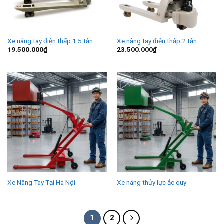
Xe nâng tay điện thấp 1.5 tấn
Xe nâng tay điện thấp 2 tấn
19.500.000
₫
23.500.000
₫
Xe Nâng Tay Tại Hà Nội
Xe nâng thủy lực ắc quy
1
2