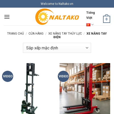
Skip
Welcome to Naltako.vn
to
Tiếng
content
Việt
0
TRANG CHỦ
/
CỬA HÀNG
/
XE NÂNG TAY THỦY LỰC
/
XE NÂNG TAY
ĐIỆN
VIDEO
VIDEO