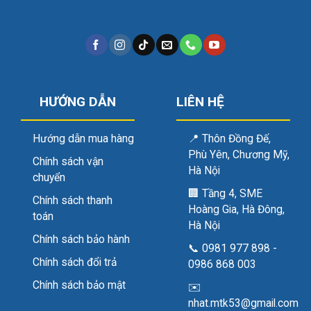
HƯỚNG DẪN
LIÊN HỆ
Hướng dẫn mua hàng
📍
Thôn Đồng Đế,
Phù Yên, Chương Mỹ,
Chính sách vận
Hà Nội
chuyển
🏢
Tầng 4, SME
Chính sách thanh
Hoàng Gia, Hà Đông,
toán
Hà Nội
Chính sách bảo hành
📞
0981 977 898
-
Chính sách đổi trả
0986 868 003
Chính sách bảo mật
✉️
nhat.mtk53@gmail.com