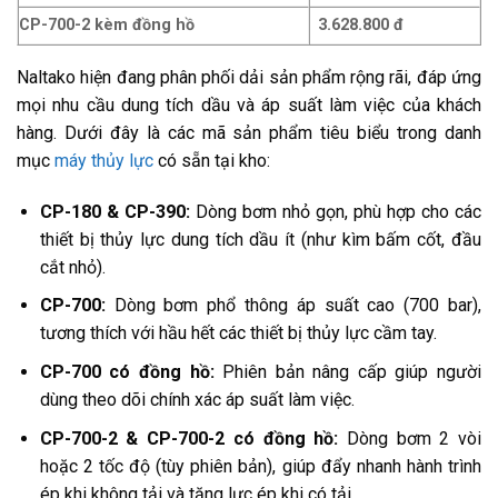
CP-700-2 kèm đồng hồ
3.628.800 đ
Naltako hiện đang phân phối dải sản phẩm rộng rãi, đáp ứng
mọi nhu cầu dung tích dầu và áp suất làm việc của khách
hàng. Dưới đây là các mã sản phẩm tiêu biểu trong danh
mục
máy thủy lực
có sẵn tại kho:
CP-180 & CP-390:
Dòng bơm nhỏ gọn, phù hợp cho các
thiết bị thủy lực dung tích dầu ít (như kìm bấm cốt, đầu
cắt nhỏ).
CP-700:
Dòng bơm phổ thông áp suất cao (700 bar),
tương thích với hầu hết các thiết bị thủy lực cầm tay.
CP-700 có đồng hồ:
Phiên bản nâng cấp giúp người
dùng theo dõi chính xác áp suất làm việc.
CP-700-2 & CP-700-2 có đồng hồ:
Dòng bơm 2 vòi
hoặc 2 tốc độ (tùy phiên bản), giúp đẩy nhanh hành trình
ép khi không tải và tăng lực ép khi có tải.