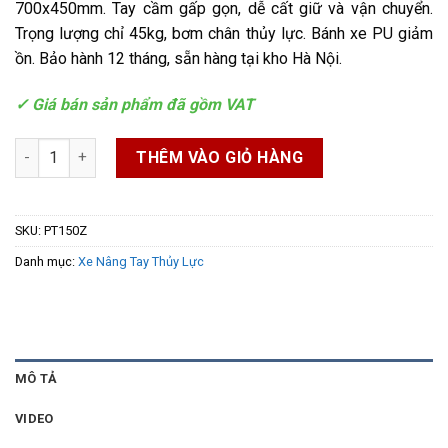
700x450mm. Tay cầm gấp gọn, dễ cất giữ và vận chuyển.
Trọng lượng chỉ 45kg, bơm chân thủy lực. Bánh xe PU giảm
ồn. Bảo hành 12 tháng, sẵn hàng tại kho Hà Nội.
✓ Giá bán sản phẩm đã gồm VAT
Xe nâng mặt bàn 150kg nâng cao 72cm - PT150Z số lượng
THÊM VÀO GIỎ HÀNG
SKU:
PT150Z
Danh mục:
Xe Nâng Tay Thủy Lực
MÔ TẢ
VIDEO