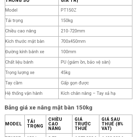
THÔNG SỐ
GIÁ TRỊ
Model
PT150Z
Tải trọng
150kg
Chiều cao nâng
210-720mm
Kích thước mặt bàn
700x450mm
Đường kính bánh xe
100mm
Chất liệu bánh
PU (giảm ồn, bảo vệ sàn)
Trọng lượng xe
45kg
Tay cầm
Gấp gọn được
Hệ thống vận hành
Kích chân nâng – Tay xả hạ
Bảng giá xe nâng mặt bàn 150kg
CHIỀU
GIÁ
GIÁ SAU
TẢI
MODEL
CAO
TRƯỚC
THUẾ (8%
TRỌNG
NÂNG
THUẾ
VAT)