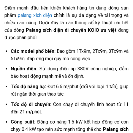
Điểm mạnh đầu tiên khiến khách hàng tin dùng dòng sản
phẩm
palang xích điện
chính là sự đa dạng về tải trọng và
chiều cao nâng. Dưới đây là các thông số kỹ thuật chi tiết
của dòng
Palang xích điện di chuyển KOIO ưu việt
đang
được phân phối:
Các model phổ biến:
Bao gồm 1Tx9m, 2Tx9m, 3Tx9m và
5Tx9m, đáp ứng mọi quy mô công việc.
Nguồn điện:
Sử dụng điện áp 380V công nghiệp, đảm
bảo hoạt động mạnh mẽ và ổn định.
Tốc độ nâng hạ:
Đạt 6.6 m/phút (đối với loại 1 tấn), giúp
rút ngắn thời gian thao tác.
Tốc độ di chuyển:
Con chạy di chuyển linh hoạt từ 11
đến 21 m/phút.
Công suất:
Động cơ nâng 1.5 kW kết hợp động cơ con
chạy 0.4 kW tạo nên sức mạnh tổng thể cho
Palang xích