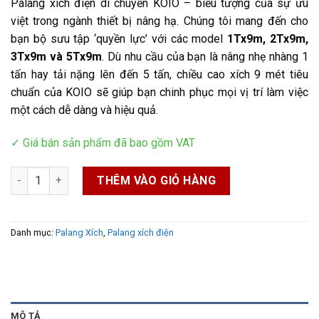
Palang xích điện di chuyển KOIO – biểu tượng của sự ưu
việt trong ngành thiết bị nâng hạ. Chúng tôi mang đến cho
bạn bộ sưu tập ‘quyền lực’ với các model
1Tx9m, 2Tx9m,
3Tx9m và 5Tx9m
. Dù nhu cầu của bạn là nâng nhẹ nhàng 1
tấn hay tải nặng lên đến 5 tấn, chiều cao xích 9 mét tiêu
chuẩn của KOIO sẽ giúp bạn chinh phục mọi vị trí làm việc
một cách dễ dàng và hiệu quả.
✓ Giá bán sản phẩm đã bao gồm VAT
Palang xích điện di chuyển KOIO ưu việt số lượng
THÊM VÀO GIỎ HÀNG
Danh mục:
Palang Xích
,
Palang xích điện
MÔ TẢ