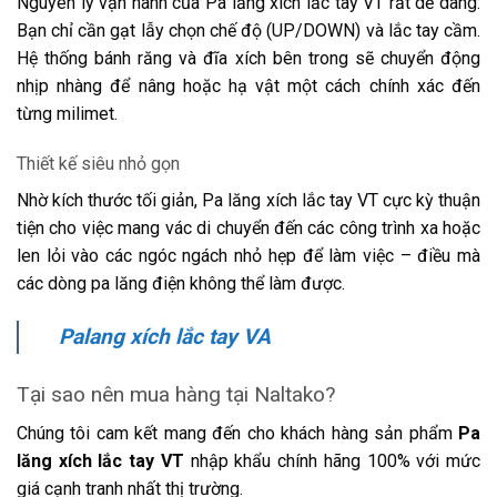
Nguyên lý vận hành của Pa lăng xích lắc tay VT rất dễ dàng:
Bạn chỉ cần gạt lẫy chọn chế độ (UP/DOWN) và lắc tay cầm.
Hệ thống bánh răng và đĩa xích bên trong sẽ chuyển động
nhịp nhàng để nâng hoặc hạ vật một cách chính xác đến
từng milimet.
Thiết kế siêu nhỏ gọn
Nhờ kích thước tối giản, Pa lăng xích lắc tay VT cực kỳ thuận
tiện cho việc mang vác di chuyển đến các công trình xa hoặc
len lỏi vào các ngóc ngách nhỏ hẹp để làm việc – điều mà
các dòng pa lăng điện không thể làm được.
Palang xích lắc tay VA
Tại sao nên mua hàng tại Naltako?
Chúng tôi cam kết mang đến cho khách hàng sản phẩm
Pa
lăng xích lắc tay VT
nhập khẩu chính hãng 100% với mức
giá cạnh tranh nhất thị trường.