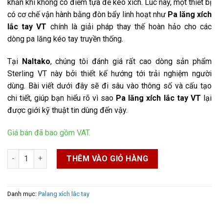
khăn khi không có điểm tựa để kéo xích. Lúc này, một thiết bị
có cơ chế vận hành bằng đòn bẩy linh hoạt như
Pa lăng xích
lắc tay VT
chính là giải pháp thay thế hoàn hảo cho các
dòng pa lăng kéo tay truyền thống.
Tại
Naltako
, chúng tôi đánh giá rất cao dòng sản phẩm
Sterling VT này bởi thiết kế hướng tới trải nghiệm người
dùng. Bài viết dưới đây sẽ đi sâu vào thông số và cấu tạo
chi tiết, giúp bạn hiểu rõ vì sao
Pa lăng xích lắc tay VT
lại
được giới kỹ thuật tin dùng đến vậy.
Giá bán đã bao gồm VAT.
Pa lăng xích lắc tay VT số lượng
THÊM VÀO GIỎ HÀNG
Danh mục:
Palang xích lắc tay