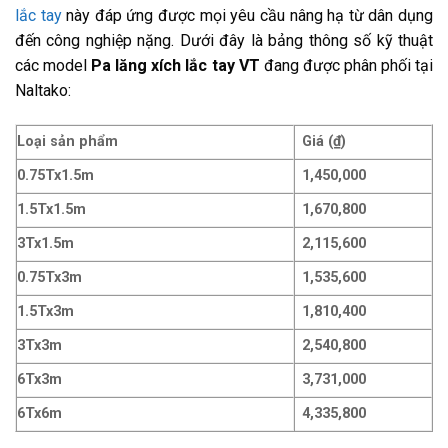
lắc tay
này đáp ứng được mọi yêu cầu nâng hạ từ dân dụng
đến công nghiệp nặng. Dưới đây là bảng thông số kỹ thuật
các model
Pa lăng xích lắc tay VT
đang được phân phối tại
Naltako:
Loại sản phẩm
Giá (₫)
0.75Tx1.5m
1,450,000
1.5Tx1.5m
1,670,800
3Tx1.5m
2,115,600
0.75Tx3m
1,535,600
1.5Tx3m
1,810,400
3Tx3m
2,540,800
6Tx3m
3,731,000
6Tx6m
4,335,800