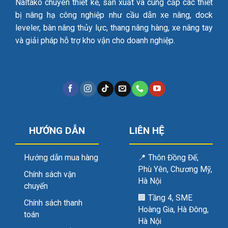
Naltako chuyên thiết kế, sản xuất và cung cấp các thiết
bị nâng hạ công nghiệp như cầu dẫn xe nâng, dock
leveler, bàn nâng thủy lực, thang nâng hàng, xe nâng tay
và giải pháp hỗ trợ kho vận cho doanh nghiệp.
HƯỚNG DẪN
LIÊN HỆ
Hướng dẫn mua hàng
📍
Thôn Đồng Đế,
Phù Yên, Chương Mỹ,
Chính sách vận
Hà Nội
chuyển
🏢
Tầng 4, SME
Chính sách thanh
Hoàng Gia, Hà Đông,
toán
Hà Nội