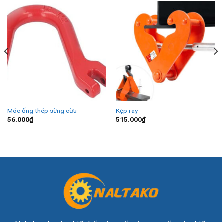
Móc ống thép sừng cừu
Kẹp ray
56.000
₫
515.000
₫