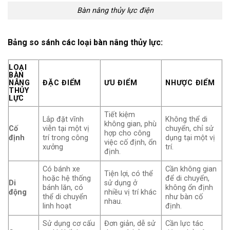
Bàn nâng thủy lực điện
Bảng so sánh các loại bàn nâng thủy lực:
LOẠI
BÀN
NÂNG
ĐẶC ĐIỂM
ƯU ĐIỂM
NHƯỢC ĐIỂM
THỦY
LỰC
Tiết kiệm
Lắp đặt vĩnh
Không thể di
không gian, phù
Cố
viễn tại một vị
chuyển, chỉ sử
hợp cho công
định
trí trong công
dụng tại một vị
việc cố định, ổn
xưởng
trí.
định.
Có bánh xe
Cần không gian
Tiện lợi, có thể
hoặc hệ thống
để di chuyển,
Di
sử dụng ở
bánh lăn, có
không ổn định
động
nhiều vị trí khác
thể di chuyển
như bàn cố
nhau.
linh hoạt
định.
Sử dụng cơ cấu
Đơn giản, dễ sử
Cần lực tác