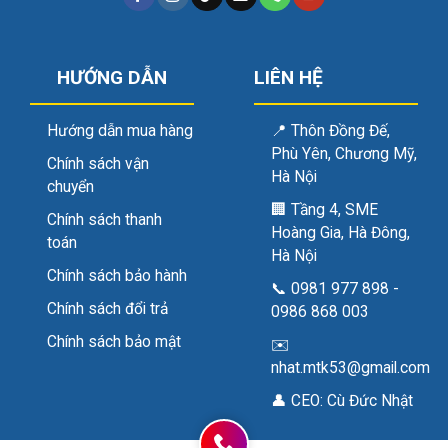
HƯỚNG DẪN
LIÊN HỆ
Hướng dẫn mua hàng
📍
Thôn Đồng Đế,
Phù Yên, Chương Mỹ,
Chính sách vận
Hà Nội
chuyển
🏢
Tầng 4, SME
Chính sách thanh
Hoàng Gia, Hà Đông,
toán
Hà Nội
Chính sách bảo hành
📞
0981 977 898
-
Chính sách đổi trả
0986 868 003
Chính sách bảo mật
✉️
nhat.mtk53@gmail.com
👤 CEO:
Cù Đức Nhật