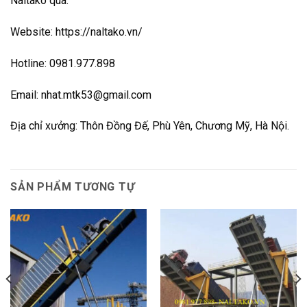
Naltako qua:
Website: https://naltako.vn/
Hotline: 0981.977.898
Email:
nhat.mtk53@gmail.com
Địa chỉ xưởng: Thôn Đồng Đế, Phù Yên, Chương Mỹ, Hà Nội.
SẢN PHẨM TƯƠNG TỰ