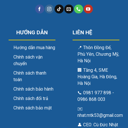
HƯỚNG DẪN
LIÊN HỆ
Hướng dẫn mua hàng
📍
Thôn Đồng Đế,
Phù Yên, Chương Mỹ,
Chính sách vận
Hà Nội
chuyển
🏢
Tầng 4, SME
Chính sách thanh
Hoàng Gia, Hà Đông,
toán
Hà Nội
Chính sách bảo hành
📞
0981 977 898
-
Chính sách đổi trả
0986 868 003
Chính sách bảo mật
✉️
nhat.mtk53@gmail.com
👤 CEO:
Cù Đức Nhật