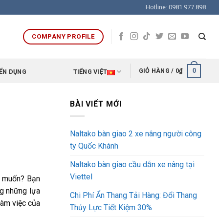
Hotline: 0981.977.898
COMPANY PROFILE
0
GIỎ HÀNG /
0
₫
ỂN DỤNG
TIẾNG VIỆT
BÀI VIẾT MỚI
Naltako bàn giao 2 xe nâng người công
ty Quốc Khánh
Naltako bàn giao cầu dẫn xe nâng tại
Viettel
g muốn? Bạn
ng những lựa
Chi Phí Ẩn Thang Tải Hàng: Đổi Thang
làm việc của
Thủy Lực Tiết Kiệm 30%