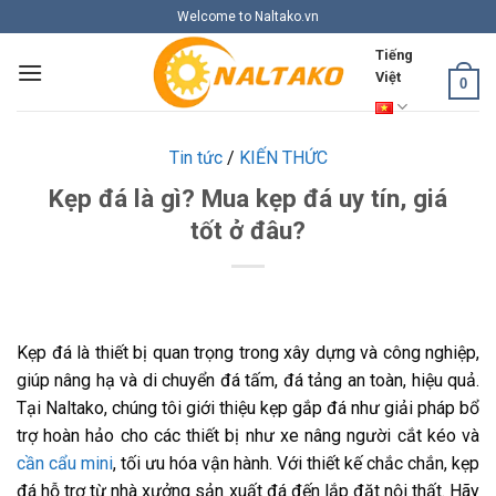
Skip
Welcome to Naltako.vn
to
Tiếng
content
Việt
0
Tin tức
/
KIẾN THỨC
Kẹp đá là gì? Mua kẹp đá uy tín, giá
tốt ở đâu?
Kẹp đá là thiết bị quan trọng trong xây dựng và công nghiệp,
giúp nâng hạ và di chuyển đá tấm, đá tảng an toàn, hiệu quả.
Tại Naltako, chúng tôi giới thiệu kẹp gắp đá như giải pháp bổ
trợ hoàn hảo cho các thiết bị như xe nâng người cắt kéo và
cần cẩu mini
, tối ưu hóa vận hành. Với thiết kế chắc chắn, kẹp
đá hỗ trợ từ nhà xưởng sản xuất đá đến lắp đặt nội thất. Hãy