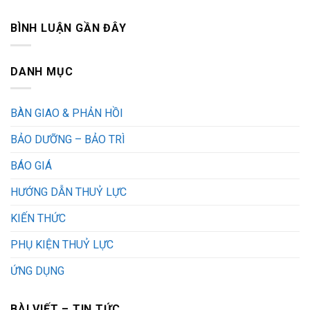
BÌNH LUẬN GẦN ĐÂY
DANH MỤC
BÀN GIAO & PHẢN HỒI
BẢO DƯỠNG – BẢO TRÌ
BÁO GIÁ
HƯỚNG DẪN THUỶ LỰC
KIẾN THỨC
PHỤ KIỆN THUỶ LỰC
ỨNG DỤNG
BÀI VIẾT – TIN TỨC