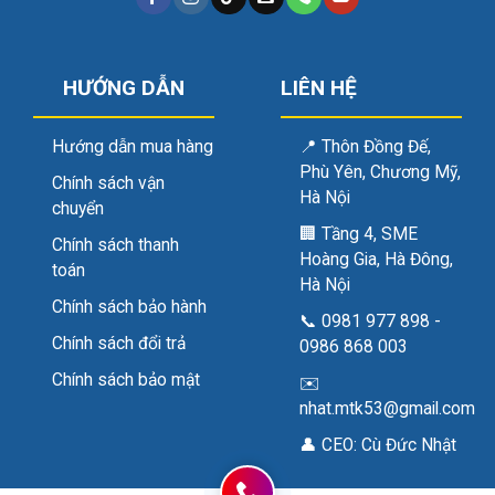
HƯỚNG DẪN
LIÊN HỆ
Hướng dẫn mua hàng
📍
Thôn Đồng Đế,
Phù Yên, Chương Mỹ,
Chính sách vận
Hà Nội
chuyển
🏢
Tầng 4, SME
Chính sách thanh
Hoàng Gia, Hà Đông,
toán
Hà Nội
Chính sách bảo hành
📞
0981 977 898
-
Chính sách đổi trả
0986 868 003
Chính sách bảo mật
✉️
nhat.mtk53@gmail.com
👤 CEO:
Cù Đức Nhật