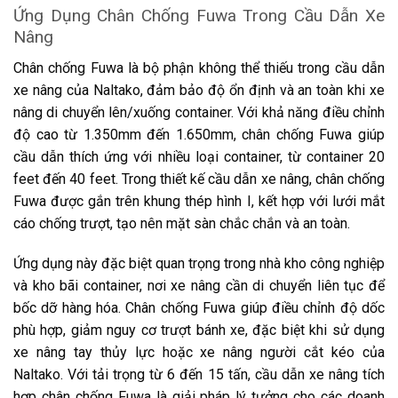
Ứng Dụng Chân Chống Fuwa Trong Cầu Dẫn Xe
Nâng
Chân chống Fuwa là bộ phận không thể thiếu trong cầu dẫn
xe nâng của Naltako, đảm bảo độ ổn định và an toàn khi xe
nâng di chuyển lên/xuống container. Với khả năng điều chỉnh
độ cao từ 1.350mm đến 1.650mm, chân chống Fuwa giúp
cầu dẫn thích ứng với nhiều loại container, từ container 20
feet đến 40 feet. Trong thiết kế cầu dẫn xe nâng, chân chống
Fuwa được gắn trên khung thép hình I, kết hợp với lưới mắt
cáo chống trượt, tạo nên mặt sàn chắc chắn và an toàn.
Ứng dụng này đặc biệt quan trọng trong nhà kho công nghiệp
và kho bãi container, nơi xe nâng cần di chuyển liên tục để
bốc dỡ hàng hóa. Chân chống Fuwa giúp điều chỉnh độ dốc
phù hợp, giảm nguy cơ trượt bánh xe, đặc biệt khi sử dụng
xe nâng tay thủy lực hoặc xe nâng người cắt kéo của
Naltako. Với tải trọng từ 6 đến 15 tấn, cầu dẫn xe nâng tích
hợp chân chống Fuwa là giải pháp lý tưởng cho các doanh