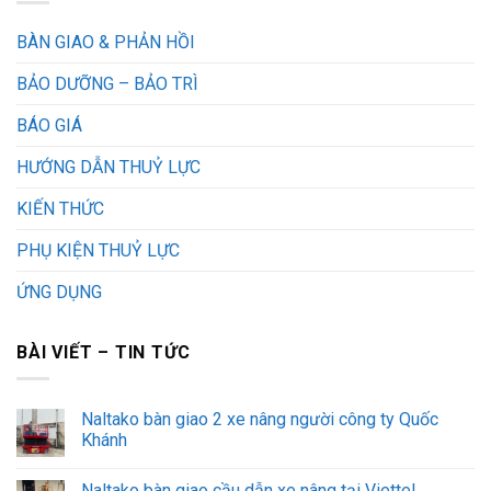
BÀN GIAO & PHẢN HỒI
BẢO DƯỠNG – BẢO TRÌ
BÁO GIÁ
HƯỚNG DẪN THUỶ LỰC
KIẾN THỨC
PHỤ KIỆN THUỶ LỰC
ỨNG DỤNG
BÀI VIẾT – TIN TỨC
Naltako bàn giao 2 xe nâng người công ty Quốc
Khánh
Naltako bàn giao cầu dẫn xe nâng tại Viettel