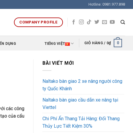
Hotline: 0981.977.898
COMPANY PROFILE
0
GIỎ HÀNG /
0
₫
ỂN DỤNG
TIẾNG VIỆT
BÀI VIẾT MỚI
Naltako bàn giao 2 xe nâng người công
ty Quốc Khánh
Naltako bàn giao cầu dẫn xe nâng tại
Viettel
với các công
 tạo của cẩu
Chi Phí Ẩn Thang Tải Hàng: Đổi Thang
Thủy Lực Tiết Kiệm 30%