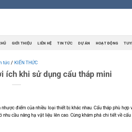
CHỦ
GIỚI THIỆU
LIÊN HỆ
TIN TỨC
DỰ ÁN
HOẠT ĐỘNG
TUY
n tức
/
KIẾN THỨC
ợi ích khi sử dụng cẩu tháp mini
à nhược điểm của nhiều loại thiết bị khác nhau. Cẩu tháp phù hợp 
 nhu cầu nâng hạ vật liệu lên cao. Cùng khám phá chi tiết về cấu