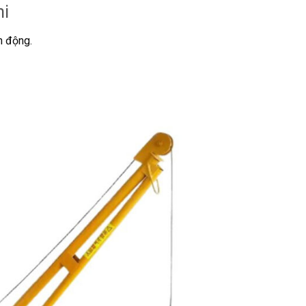
ni
ần động.