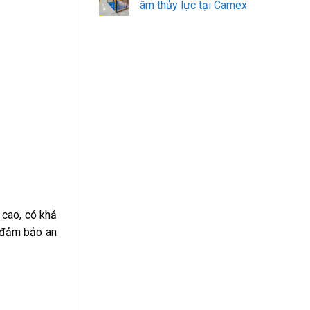
âm thủy lực tại Camex
 cao, có khả
p đảm bảo an