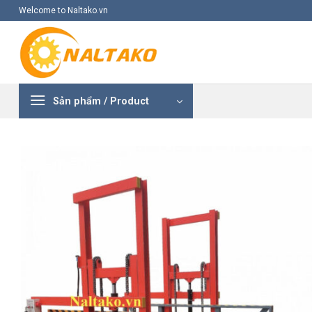
Skip
Welcome to Naltako.vn
to
content
Sản phẩm / Product