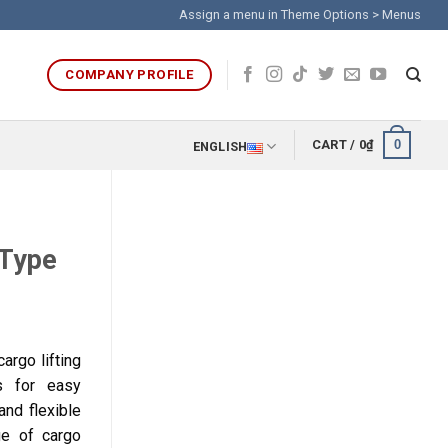
Assign a menu in Theme Options > Menus
COMPANY PROFILE
0
CART /
0
₫
ENGLISH
 Type
cargo lifting
ws for easy
nd flexible
ge of cargo