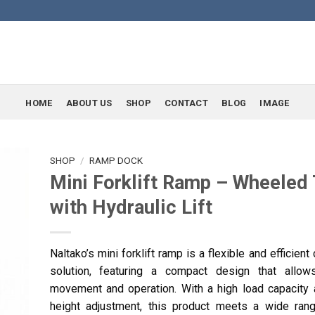
HOME
ABOUT US
SHOP
CONTACT
BLOG
IMAGE
SHOP
/
RAMP DOCK
Mini Forklift Ramp – Wheeled
with Hydraulic Lift
Naltako’s mini forklift ramp is a flexible and efficient 
solution, featuring a compact design that allo
movement and operation. With a high load capacity a
height adjustment, this product meets a wide ran