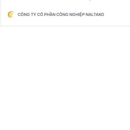
và
phụ
CÔNG TY CỔ PHẦN CÔNG NGHIỆP NALTAKO
kiện
cần
thiết
ở
thang
nâng
hàng
thủy
lực